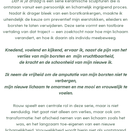
Dat ik je draag
is een serie keramische sculpturen die is
ontstaan vanuit een persoonlijk en lichamelijk ingrijpend proces.
Nadat ik drager bleek van een borstkankergen, maakte ik
uiteindelijk de keuze om preventief mijn eierstokken, eileiders en
borsten te laten verwijderen. Deze serie vormt een tastbare
vertaling van dat traject — een zoektocht naar hoe mijn lichaam
verandert, en hoe ik daarin als individu meebeweeg.
Knedend, voelend en kijkend, ervaar ik, naast de pijn van het
verlies van mijn borsten en mijn vruchtbaarheid,
de kracht en de schoonheid van mijn nieuwe ik.
Ik neem de vrijheid om de amputatie van mijn borsten niet te
verbergen,
mijn nieuwe lichaam te omarmen en me mooi en vrouwelijk te
voelen.
Rouw speelt een centrale rol in deze serie, maar is niet
eenduidig. Het gaat niet alleen om verlies, maar ook om
transformatie: het afscheid nemen van een lichaam zoals het
was, en het langzaam toe-eigenen van een nieuwe
lichamelijkheid. Vrouwelijkheid wordt hierin niet als vaststaand