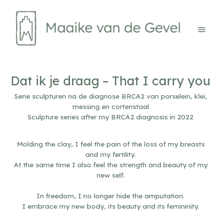
Ga
naar
de
Hoof
inhoud
Dat ik je draag – That I carry you
Serie sculpturen na de diagnose BRCA2 van porselein, klei,
messing en cortenstaal
Sculpture series after my BRCA2 diagnosis in 2022
Molding the clay, I feel the pain of the loss of my breasts
and my fertility.
At the same time I also feel the strength and beauty of my
new self.
In freedom, I no longer hide the amputation.
I embrace my new body, its beauty and its femininity.