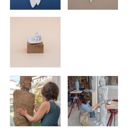
In the hands of Eireen,
2023
Glazuren Raining my
Raining my tears II
Tears II