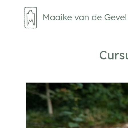
Ga
naar
de
inhoud
Curs