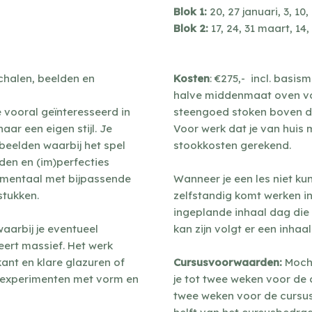
Blok 1:
20, 27 januari, 3, 10
Blok 2:
17, 24, 31 maart, 14,
chalen, beelden en
Kosten
: €275,- incl. basi
halve middenmaat oven vol,
e vooral geïnteresseerd in
steengoed stoken boven de
aar een eigen stijl. Je
Voor werk dat je van huis
beelden waarbij het spel
stookkosten gerekend.
en en (im)perfecties
ormentaal met bijpassende
Wanneer je een les niet ku
stukken.
zelfstandig komt werken in
ingeplande inhaal dag die i
waarbij je eventueel
kan zijn volgt er een inha
eert massief. Het werk
nt en klare glazuren of
Cursusvoorwaarden:
Mocht
en experimenten met vorm en
je tot twee weken voor de
twee weken voor de cursus