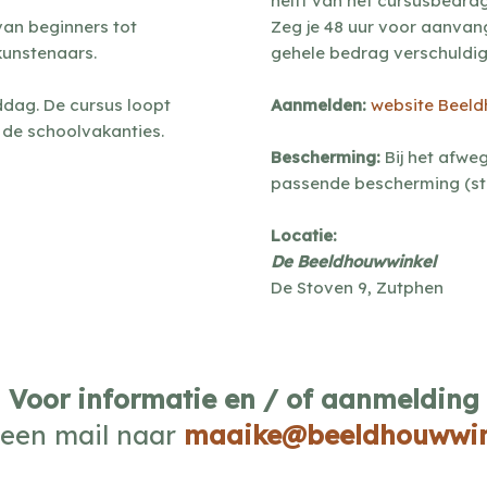
helft van het cursusbedrag
van beginners tot
Zeg je 48 uur voor aanvang
kunstenaars.
gehele bedrag verschuldig
dag. De cursus loopt
Aanmelden:
website Beel
 de schoolvakanties.
Bescherming:
Bij het afwe
passende bescherming (st
Locatie:
De Beeldhouwwinkel
De Stoven 9, Zutphen
Voor informatie en / of aanmelding
 een mail naar
maaike@beeldhouwwink