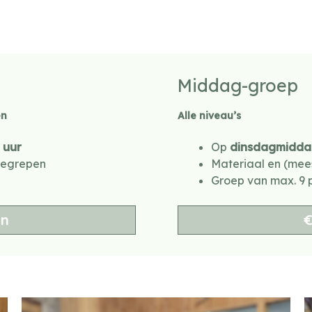
Middag-groep
en
Alle niveau’s
0 uur
Op
dinsdagmidda
begrepen
Materiaal en (mee
Groep van max. 9 
en
€