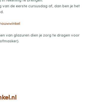
 in rekening te brengen.
 van de eerste cursusdag af, dan ben je het
d.
dhouwwinkel
gen van glazuren dien je zorg te dragen voor
ofmasker).
el.nl