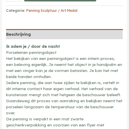
adem
je
Categorie:
Penning Sculptuur / Art Medal
door
de
nacht
(1)
Beschrijving
aantal
ik adem je / door de nacht
Porseleinen penningobject
Het bekijken van een penningobject is een intiem proces,
een beleving eigenlijk. Je neemt het object in je handpalm en
met een vinger kan je de vormen betasten. Je kan het met
beide handen omhullen.
Iedere penning, die aan twee zijden te bekijken is, vertelt in
dit intieme contact haar eigen verhaal. Het verhaal van de
kunstenaar mengt zich met hetgeen de beschouwer beleeft.
Gaandeweg dit proces van aanraking en bekijken neemt het
porselein langzaam de temperatuur van de beschouwer
over.
De penning is verpakt in een mat zwarte
geschenkverpakking en voorzien van een flyer met