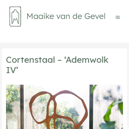
Ga
naar
de
Hoof
inhoud
Cortenstaal – ‘Ademwolk
IV’